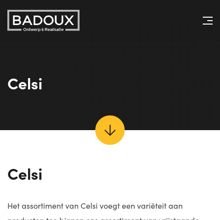
Celsi
Celsi
Het assortiment van Celsi voegt een variëteit aan