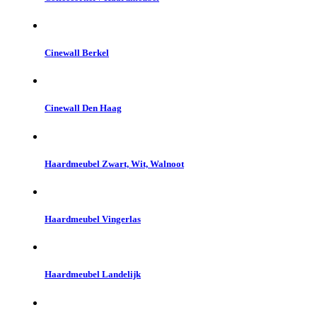
Cinewall Berkel
Cinewall Den Haag
Haardmeubel Zwart, Wit, Walnoot
Haardmeubel Vingerlas
Haardmeubel Landelijk