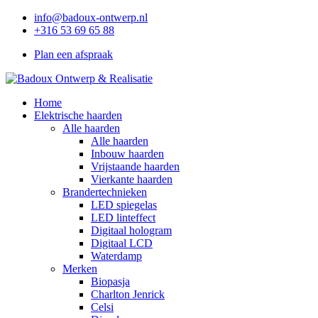
info@badoux-ontwerp.nl
+316 53 69 65 88
Plan een afspraak
Home
Elektrische haarden
Alle haarden
Alle haarden
Inbouw haarden
Vrijstaande haarden
Vierkante haarden
Brandertechnieken
LED spiegelas
LED linteffect
Digitaal hologram
Digitaal LCD
Waterdamp
Merken
Biopasja
Charlton Jenrick
Celsi