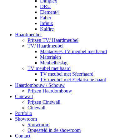
Dimplex
DRU
Element4
Faber
Infinix
Kalfire
Haardmeubel
Prijzen TV/ Haardmeubel
TV/ Haardmeubel
Maatadvies TV meubel met haard
Materialen
Meubelbeslag
TV meubel met haard
TV meubel met Sfeerhaard
TV meubel met Elektrische haard
Haardombouw / Schouw
Prijzen Haardombouw
Cinewall
Prijzen Cinewall
Cinewall
Portfolio
Showroom
Showroom
Opgesteld in de showroom
Contact