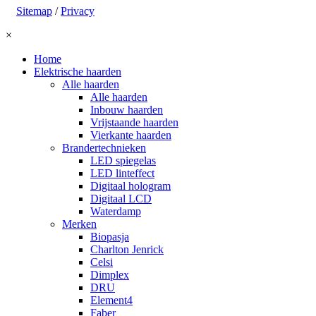
Sitemap
/
Privacy
×
Home
Elektrische haarden
Alle haarden
Alle haarden
Inbouw haarden
Vrijstaande haarden
Vierkante haarden
Brandertechnieken
LED spiegelas
LED linteffect
Digitaal hologram
Digitaal LCD
Waterdamp
Merken
Biopasja
Charlton Jenrick
Celsi
Dimplex
DRU
Element4
Faber