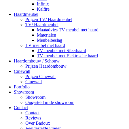
Infinix
Kalfire
Haardmeubel
Prijzen TV/ Haardmeubel
TV/ Haardmeubel
Maatadvies TV meubel met haard
Materialen
Meubelbeslag
TV meubel met haard
TV meubel met Sfeerhaard
TV meubel met Elektrische haard
Haardombouw / Schouw
Prijzen Haardombouw
Cinewall
Prijzen Cinewall
Cinewall
Portfolio
Showroom
Showroom
Opgesteld in de showroom
Contact
Contact
Reviews
Over Badoux
Veelgestelde vragen