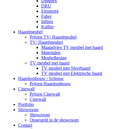
Dimplex
DRU
Element4
Faber
Infinix
Kalfire
Haardmeubel
Prijzen TV/ Haardmeubel
TV/ Haardmeubel
Maatadvies TV meubel met haard
Materialen
Meubelbeslag
TV meubel met haard
TV meubel met Sfeerhaard
TV meubel met Elektrische haard
Haardombouw / Schouw
Prijzen Haardombouw
Cinewall
Prijzen Cinewall
Cinewall
Portfolio
Showroom
Showroom
Opgesteld in de showroom
Contact