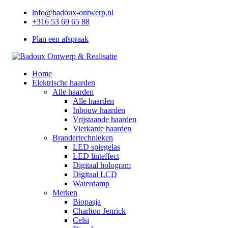
info@badoux-ontwerp.nl
+316 53 69 65 88
Plan een afspraak
Home
Elektrische haarden
Alle haarden
Alle haarden
Inbouw haarden
Vrijstaande haarden
Vierkante haarden
Brandertechnieken
LED spiegelas
LED linteffect
Digitaal hologram
Digitaal LCD
Waterdamp
Merken
Biopasja
Charlton Jenrick
Celsi