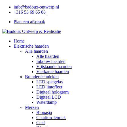
info@badoux-ontwerp.nl
+316 53 69 65 88
Plan een afspraak
Home
Elektrische haarden
Alle haarden
Alle haarden
Inbouw haarden
Vrijstaande haarden
Vierkante haarden
Brandertechnieken
LED spiegelas
LED linteffect
Digitaal hologram
Digitaal LCD
Waterdamp
Merken
Biopasja
Charlton Jenrick
Celsi