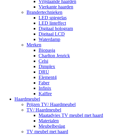
Vrijstaande haarden
Vierkante haarden
Brandertechnieken
LED spiegelas
LED linteffect
Digitaal hologram
Digitaal LCD
Waterdamp
Merken
Biopasja
Charlton Jenrick
Celsi
Dimplex
DRU
Element4
Faber
Infinix
Kalfire
Haardmeubel
Prijzen TV/ Haardmeubel
TV/ Haardmeubel
Maatadvies TV meubel met haard
Materialen
Meubelbeslag
TV meubel met haard