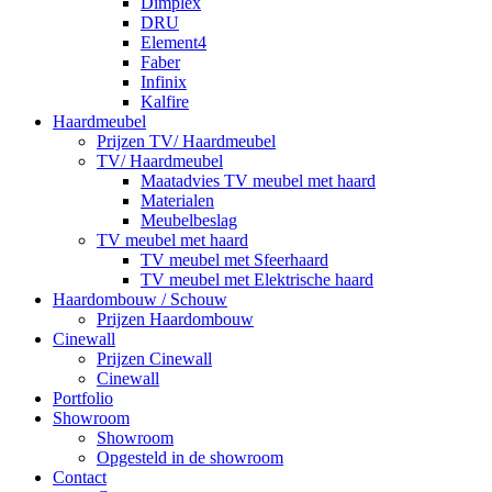
Dimplex
DRU
Element4
Faber
Infinix
Kalfire
Haardmeubel
Prijzen TV/ Haardmeubel
TV/ Haardmeubel
Maatadvies TV meubel met haard
Materialen
Meubelbeslag
TV meubel met haard
TV meubel met Sfeerhaard
TV meubel met Elektrische haard
Haardombouw / Schouw
Prijzen Haardombouw
Cinewall
Prijzen Cinewall
Cinewall
Portfolio
Showroom
Showroom
Opgesteld in de showroom
Contact