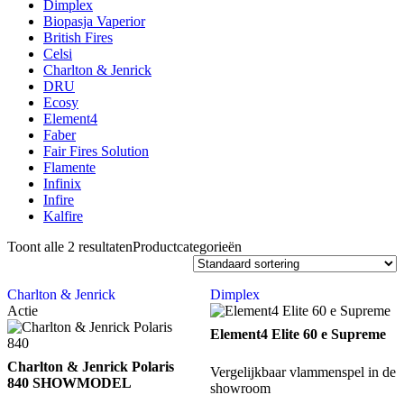
Dimplex
Biopasja Vaperior
British Fires
Celsi
Charlton & Jenrick
DRU
Ecosy
Element4
Faber
Fair Fires Solution
Flamente
Infinix
Infire
Kalfire
Toont alle 2 resultaten
Productcategorieën
Charlton & Jenrick
Dimplex
Actie
Element4 Elite 60 e Supreme
Charlton & Jenrick Polaris
Vergelijkbaar vlammenspel in de
840 SHOWMODEL
showroom