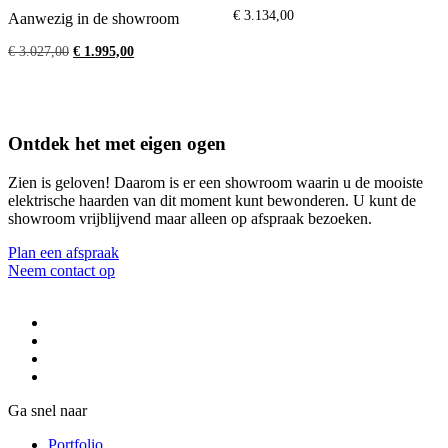
€
3.134,00
Aanwezig in de showroom
Oorspronkelijke
Huidige
€
3.027,00
€
1.995,00
prijs
prijs
was:
is:
€ 3.027,00.
€ 1.995,00.
Ontdek het met eigen ogen
Zien is geloven! Daarom is er een showroom waarin u de mooiste
elektrische haarden van dit moment kunt bewonderen. U kunt de
showroom vrijblijvend maar alleen op afspraak bezoeken.
Plan een afspraak
Neem contact op
Ga snel naar
Portfolio