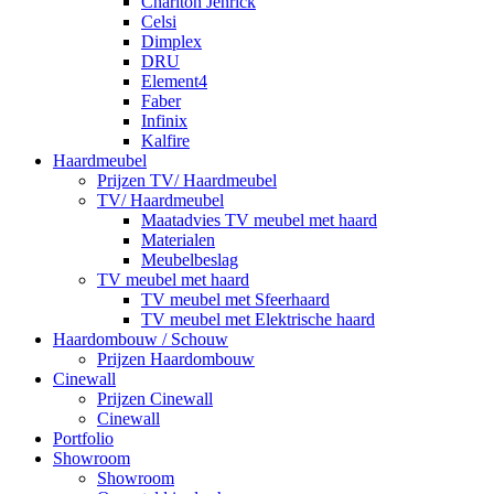
Charlton Jenrick
Celsi
Dimplex
DRU
Element4
Faber
Infinix
Kalfire
Haardmeubel
Prijzen TV/ Haardmeubel
TV/ Haardmeubel
Maatadvies TV meubel met haard
Materialen
Meubelbeslag
TV meubel met haard
TV meubel met Sfeerhaard
TV meubel met Elektrische haard
Haardombouw / Schouw
Prijzen Haardombouw
Cinewall
Prijzen Cinewall
Cinewall
Portfolio
Showroom
Showroom