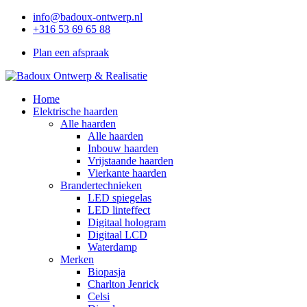
info@badoux-ontwerp.nl
+316 53 69 65 88
Plan een afspraak
Home
Elektrische haarden
Alle haarden
Alle haarden
Inbouw haarden
Vrijstaande haarden
Vierkante haarden
Brandertechnieken
LED spiegelas
LED linteffect
Digitaal hologram
Digitaal LCD
Waterdamp
Merken
Biopasja
Charlton Jenrick
Celsi