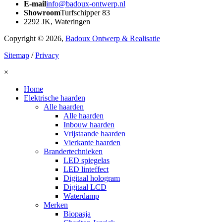
E-mail
info@badoux-ontwerp.nl
Showroom
Turfschipper 83
2292 JK, Wateringen
Copyright © 2026,
Badoux Ontwerp & Realisatie
Sitemap
/
Privacy
×
Home
Elektrische haarden
Alle haarden
Alle haarden
Inbouw haarden
Vrijstaande haarden
Vierkante haarden
Brandertechnieken
LED spiegelas
LED linteffect
Digitaal hologram
Digitaal LCD
Waterdamp
Merken
Biopasja