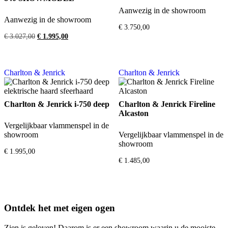
Aanwezig in de showroom
Aanwezig in de showroom
€
3.750,00
Oorspronkelijke
Huidige
€
3.027,00
€
1.995,00
prijs
prijs
was:
is:
€ 3.027,00.
€ 1.995,00.
Charlton & Jenrick
Charlton & Jenrick
Charlton & Jenrick i-750 deep
Charlton & Jenrick Fireline
Alcaston
Vergelijkbaar vlammenspel in de
showroom
Vergelijkbaar vlammenspel in de
showroom
€
1.995,00
€
1.485,00
Ontdek het met eigen ogen
Zien is geloven! Daarom is er een showroom waarin u de mooiste