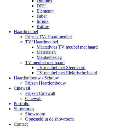
Dimplex
DRU
Element4
Faber
Infinix
Kalfire
Haardmeubel
Prijzen TV/ Haardmeubel
TV/ Haardmeubel
Maatadvies TV meubel met haard
Materialen
Meubelbeslag
TV meubel met haard
TV meubel met Sfeerhaard
TV meubel met Elektrische haard
Haardombouw / Schouw
Prijzen Haardombouw
Cinewall
Prijzen Cinewall
Cinewall
Portfolio
Showroom
Showroom
Opgesteld in de showroom
Contact