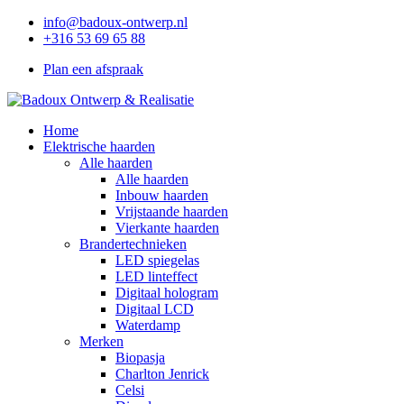
info@badoux-ontwerp.nl
+316 53 69 65 88
Plan een afspraak
Home
Elektrische haarden
Alle haarden
Alle haarden
Inbouw haarden
Vrijstaande haarden
Vierkante haarden
Brandertechnieken
LED spiegelas
LED linteffect
Digitaal hologram
Digitaal LCD
Waterdamp
Merken
Biopasja
Charlton Jenrick
Celsi