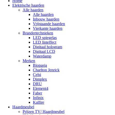
Home
Elektrische haarden
Alle haarden
Alle haarden
Inbouw haarden
Vrijstaande haarden
Vierkante haarden
Brandertechnieken
LED spiegelas
LED linteffect
Digitaal hologram
Digitaal LCD
Waterdamp
Merken
Biopasja
Charlton Jenrick
Celsi
Dimplex
DRU
Element4
Faber
Infinix
Kalfire
Haardmeubel
Prijzen TV/ Haardmeubel