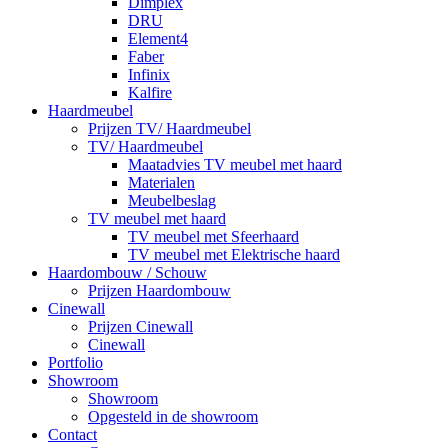
Dimplex
DRU
Element4
Faber
Infinix
Kalfire
Haardmeubel
Prijzen TV/ Haardmeubel
TV/ Haardmeubel
Maatadvies TV meubel met haard
Materialen
Meubelbeslag
TV meubel met haard
TV meubel met Sfeerhaard
TV meubel met Elektrische haard
Haardombouw / Schouw
Prijzen Haardombouw
Cinewall
Prijzen Cinewall
Cinewall
Portfolio
Showroom
Showroom
Opgesteld in de showroom
Contact