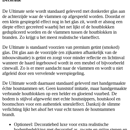
De Ultimate serie wordt standaard geleverd met donkerder glas aan
de achterzijde waar de vlammen op afgespeeld worden. Doordat er
een klein gespiegeld effect nog in het glas zit, wordt er alsnog een
diepte effect gecreëerd waarbij het net lijkt of de houtblokken
gedupliceerd worden en de vlammen tussen de houtblokken in
branden. Zo krijgt u het meest realistische vlameffect.
De Ultimate is standaard voorzien van premium getint (smoked)
glas. Dit glas aan de voorzijde (en zijkanten afhankelijk van de
inbouwsituatie) is getint en zorgt voor minder reflectie en lichtinval
wanneer de haard ingebouwd wordt in een meubel of bijvoorbeeld
cinewall. Zo is er meer aandacht naar de vlammen en wordt u niet
afgeleid door een vervelende weerspiegeling.
De Ultimate wordt daarnaast standaard geleverd met handgemaakte
échte houtstammen set. Geen kunststof imitatie, maar handgemaakte
verbrande houtblokken op een helder en gloeiend vuurbed. De
bodem is stijlvol afgewerkt met echte houtsnippers, houtskool en
boomschors voor een authentiek smeuleffect. Dankzij de slimme
verlichting lijkt het alsof het vuur echt tussen de houtstammen
brandt.
Optioneel: Decoratiebed luxe voor extra realistische
bodembedekking met decoratief as, zwarte en grijze stenen en