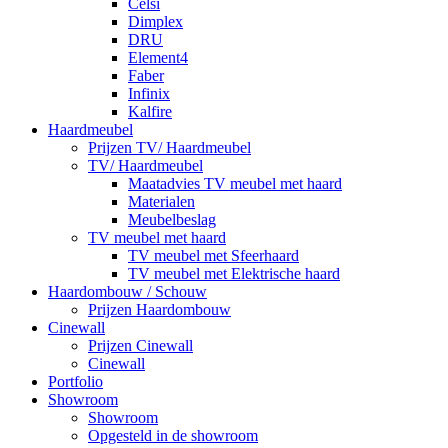
Celsi
Dimplex
DRU
Element4
Faber
Infinix
Kalfire
Haardmeubel
Prijzen TV/ Haardmeubel
TV/ Haardmeubel
Maatadvies TV meubel met haard
Materialen
Meubelbeslag
TV meubel met haard
TV meubel met Sfeerhaard
TV meubel met Elektrische haard
Haardombouw / Schouw
Prijzen Haardombouw
Cinewall
Prijzen Cinewall
Cinewall
Portfolio
Showroom
Showroom
Opgesteld in de showroom