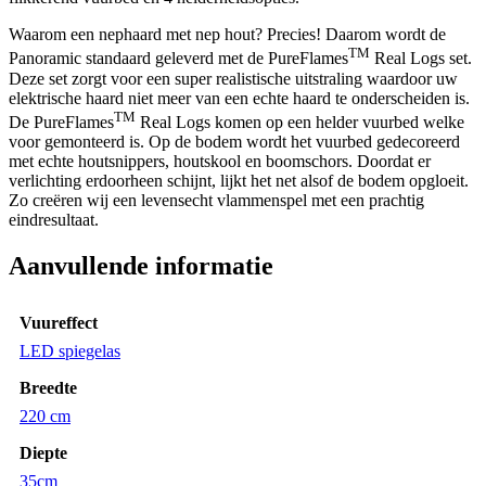
Waarom een nephaard met nep hout? Precies! Daarom wordt de
TM
Panoramic standaard geleverd met de PureFlames
Real Logs set.
Deze set zorgt voor een super realistische uitstraling waardoor uw
elektrische haard niet meer van een echte haard te onderscheiden is.
TM
De PureFlames
Real Logs komen op een helder vuurbed welke
voor gemonteerd is. Op de bodem wordt het vuurbed gedecoreerd
met echte houtsnippers, houtskool en boomschors. Doordat er
verlichting erdoorheen schijnt, lijkt het net alsof de bodem opgloeit.
Zo creëren wij een levensecht vlammenspel met een prachtig
eindresultaat.
Aanvullende informatie
Vuureffect
LED spiegelas
Breedte
220 cm
Diepte
35cm