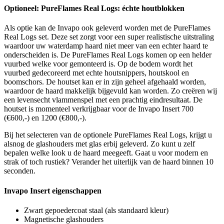
Optioneel: PureFlames
R
eal Logs: échte houtblokken
Als optie kan de Invapo ook geleverd worden met de PureFlames
Real Logs set. Deze set zorgt voor een super realistische uitstraling
waardoor uw waterdamp haard niet meer van een echter haard te
onderscheiden is. De PureFlames Real Logs komen op een helder
vuurbed welke voor gemonteerd is. Op de bodem wordt het
vuurbed gedecoreerd met echte houtsnippers, houtskool en
boomschors. De houtset kan er in zijn geheel afgehaald worden,
waardoor de haard makkelijk bijgevuld kan worden. Zo creëren wij
een levensecht vlammenspel met een prachtig eindresultaat. De
houtset is momenteel verkrijgbaar voor de Invapo Insert 700
(€600,-) en 1200 (€800,-).
Bij het selecteren van de optionele PureFlames Real Logs, krijgt u
alsnog de glashouders met glas erbij geleverd. Zo kunt u zelf
bepalen welke look u de haard meegeeft. Gaat u voor modern en
strak of toch rustiek? Verander het uiterlijk van de haard binnen 10
seconden.
Invapo Insert eigenschappen
Zwart gepoedercoat staal (als standaard kleur)
Magnetische glashouders