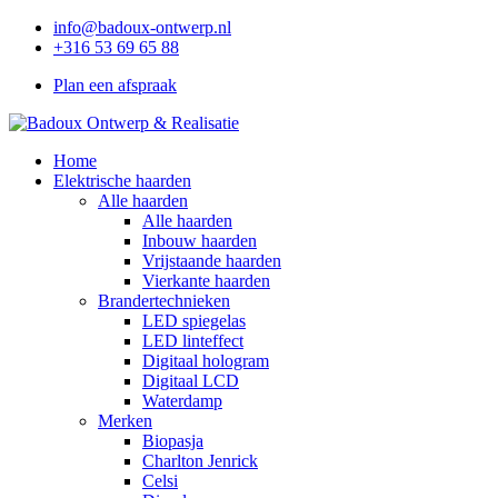
info@badoux-ontwerp.nl
+316 53 69 65 88
Plan een afspraak
Home
Elektrische haarden
Alle haarden
Alle haarden
Inbouw haarden
Vrijstaande haarden
Vierkante haarden
Brandertechnieken
LED spiegelas
LED linteffect
Digitaal hologram
Digitaal LCD
Waterdamp
Merken
Biopasja
Charlton Jenrick
Celsi