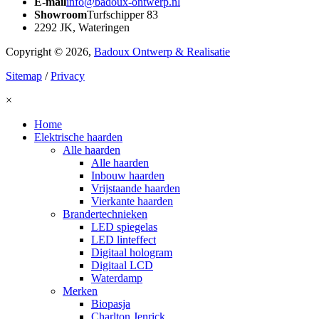
E-mail
info@badoux-ontwerp.nl
Showroom
Turfschipper 83
2292 JK, Wateringen
Copyright © 2026,
Badoux Ontwerp & Realisatie
Sitemap
/
Privacy
×
Home
Elektrische haarden
Alle haarden
Alle haarden
Inbouw haarden
Vrijstaande haarden
Vierkante haarden
Brandertechnieken
LED spiegelas
LED linteffect
Digitaal hologram
Digitaal LCD
Waterdamp
Merken
Biopasja
Charlton Jenrick