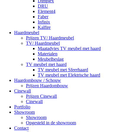
Dimplex
DRU
Element4
Faber
Infinix
Kalfire
Haardmeubel
Prijzen TV/ Haardmeubel
TV/ Haardmeubel
Maatadvies TV meubel met haard
Materialen
Meubelbeslag
TV meubel met haard
TV meubel met Sfeerhaard
TV meubel met Elektrische haard
Haardombouw / Schouw
Prijzen Haardombouw
Cinewall
Prijzen Cinewall
Cinewall
Portfolio
Showroom
Showroom
Opgesteld in de showroom
Contact