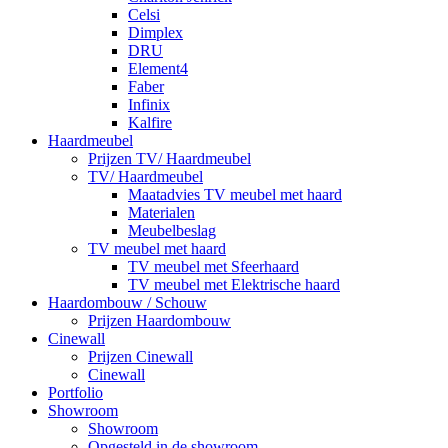
Celsi
Dimplex
DRU
Element4
Faber
Infinix
Kalfire
Haardmeubel
Prijzen TV/ Haardmeubel
TV/ Haardmeubel
Maatadvies TV meubel met haard
Materialen
Meubelbeslag
TV meubel met haard
TV meubel met Sfeerhaard
TV meubel met Elektrische haard
Haardombouw / Schouw
Prijzen Haardombouw
Cinewall
Prijzen Cinewall
Cinewall
Portfolio
Showroom
Showroom
Opgesteld in de showroom