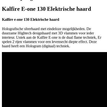
Kalfire E-one 130 Elektrische haard
Kalfire e-one 130 Elektrische haard
Holografische sfeerhaard met eindeloze mogelijkheden. De
duurzame Hightech designhaard met 3D vlammen voor ieder
interieur. Uniek aan de Kalfire E-one is de dual flame techniek, Er
spelen 2 rijen vlammen voor een levensecht diepte effect. Deze
haard heeft een Hologram (digitaal) techniek.