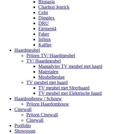
Biopasja
Charlton Jenrick
Celsi
Dimplex
DRU
Element4
Faber
Infinix
Kalfire
Haardmeubel
Prijzen TV/ Haardmeubel
TV/ Haardmeubel
Maatadvies TV meubel met haard
Materialen
Meubelbeslag
TV meubel met haard
TV meubel met Sfeerhaard
TV meubel met Elektrische haard
Haardombouw / Schouw
Prijzen Haardombouw
Cinewall
Prijzen Cinewall
Cinewall
Portfolio
Showroom