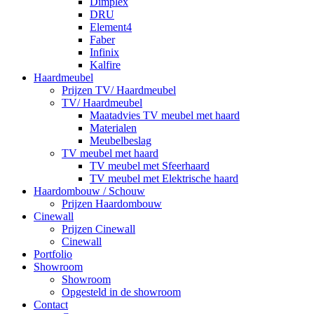
Dimplex
DRU
Element4
Faber
Infinix
Kalfire
Haardmeubel
Prijzen TV/ Haardmeubel
TV/ Haardmeubel
Maatadvies TV meubel met haard
Materialen
Meubelbeslag
TV meubel met haard
TV meubel met Sfeerhaard
TV meubel met Elektrische haard
Haardombouw / Schouw
Prijzen Haardombouw
Cinewall
Prijzen Cinewall
Cinewall
Portfolio
Showroom
Showroom
Opgesteld in de showroom
Contact