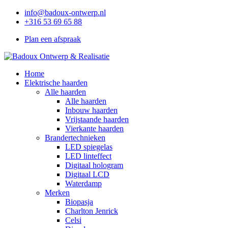
info@badoux-ontwerp.nl
+316 53 69 65 88
Plan een afspraak
Home
Elektrische haarden
Alle haarden
Alle haarden
Inbouw haarden
Vrijstaande haarden
Vierkante haarden
Brandertechnieken
LED spiegelas
LED linteffect
Digitaal hologram
Digitaal LCD
Waterdamp
Merken
Biopasja
Charlton Jenrick
Celsi