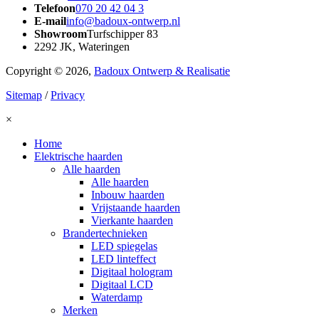
Telefoon
070 20 42 04 3
E-mail
info@badoux-ontwerp.nl
Showroom
Turfschipper 83
2292 JK, Wateringen
Copyright © 2026,
Badoux Ontwerp & Realisatie
Sitemap
/
Privacy
×
Home
Elektrische haarden
Alle haarden
Alle haarden
Inbouw haarden
Vrijstaande haarden
Vierkante haarden
Brandertechnieken
LED spiegelas
LED linteffect
Digitaal hologram
Digitaal LCD
Waterdamp
Merken