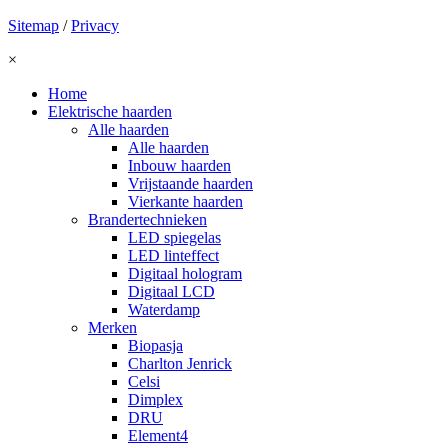
Sitemap
/
Privacy
×
Home
Elektrische haarden
Alle haarden
Alle haarden
Inbouw haarden
Vrijstaande haarden
Vierkante haarden
Brandertechnieken
LED spiegelas
LED linteffect
Digitaal hologram
Digitaal LCD
Waterdamp
Merken
Biopasja
Charlton Jenrick
Celsi
Dimplex
DRU
Element4