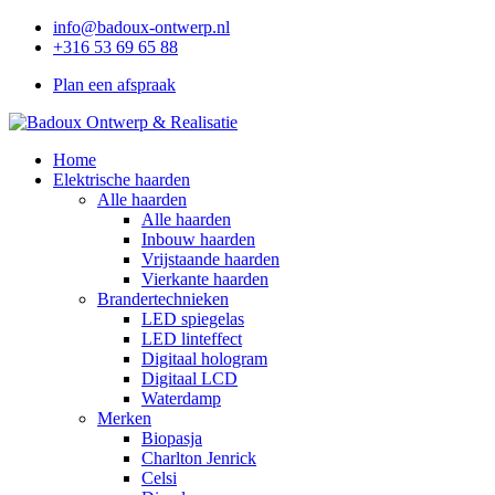
info@badoux-ontwerp.nl
+316 53 69 65 88
Plan een afspraak
Home
Elektrische haarden
Alle haarden
Alle haarden
Inbouw haarden
Vrijstaande haarden
Vierkante haarden
Brandertechnieken
LED spiegelas
LED linteffect
Digitaal hologram
Digitaal LCD
Waterdamp
Merken
Biopasja
Charlton Jenrick
Celsi