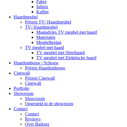
Faber
Infinix
Kalfire
Haardmeubel
Prijzen TV/ Haardmeubel
TV/ Haardmeubel
Maatadvies TV meubel met haard
Materialen
Meubelbeslag
TV meubel met haard
TV meubel met Sfeerhaard
TV meubel met Elektrische haard
Haardombouw / Schouw
Prijzen Haardombouw
Cinewall
Prijzen Cinewall
Cinewall
Portfolio
Showroom
Showroom
Opgesteld in de showroom
Contact
Contact
Reviews
Over Badoux