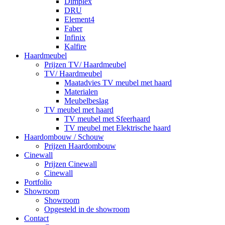
Dimplex
DRU
Element4
Faber
Infinix
Kalfire
Haardmeubel
Prijzen TV/ Haardmeubel
TV/ Haardmeubel
Maatadvies TV meubel met haard
Materialen
Meubelbeslag
TV meubel met haard
TV meubel met Sfeerhaard
TV meubel met Elektrische haard
Haardombouw / Schouw
Prijzen Haardombouw
Cinewall
Prijzen Cinewall
Cinewall
Portfolio
Showroom
Showroom
Opgesteld in de showroom
Contact