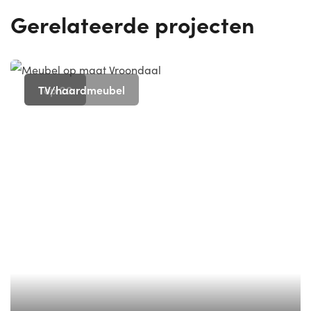
Gerelateerde projecten
Top 20
TV/haardmeubel