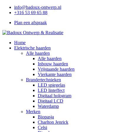
info@badoux-ontwerp.nl
+316 53 69 65 88
Plan een afspraak
Home
Elektrische haarden
Alle haarden
Alle haarden
Inbouw haarden
Vrijstaande haarden
Vierkante haarden
Brandertechnieken
LED spiegelas
LED linteffect
Digitaal hologram
Digitaal LCD
Waterdamp
Merken
Biopasja
Charlton Jenrick
Celsi