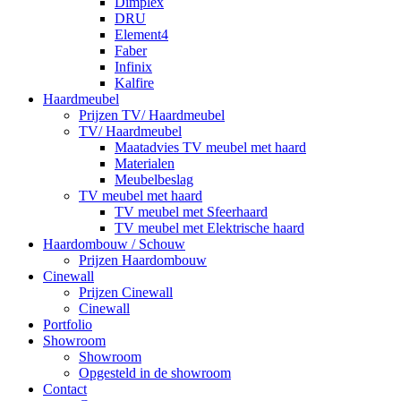
Dimplex
DRU
Element4
Faber
Infinix
Kalfire
Haardmeubel
Prijzen TV/ Haardmeubel
TV/ Haardmeubel
Maatadvies TV meubel met haard
Materialen
Meubelbeslag
TV meubel met haard
TV meubel met Sfeerhaard
TV meubel met Elektrische haard
Haardombouw / Schouw
Prijzen Haardombouw
Cinewall
Prijzen Cinewall
Cinewall
Portfolio
Showroom
Showroom
Opgesteld in de showroom
Contact