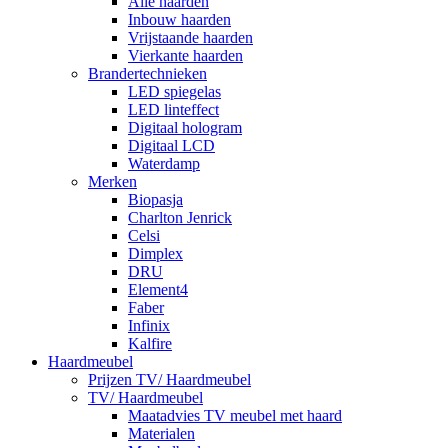
Alle haarden
Inbouw haarden
Vrijstaande haarden
Vierkante haarden
Brandertechnieken
LED spiegelas
LED linteffect
Digitaal hologram
Digitaal LCD
Waterdamp
Merken
Biopasja
Charlton Jenrick
Celsi
Dimplex
DRU
Element4
Faber
Infinix
Kalfire
Haardmeubel
Prijzen TV/ Haardmeubel
TV/ Haardmeubel
Maatadvies TV meubel met haard
Materialen