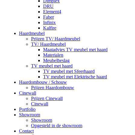
Dimplex
DRU
Element4
Faber
Infinix
Kalfire
Haardmeubel
Prijzen TV/ Haardmeubel
TV/ Haardmeubel
Maatadvies TV meubel met haard
Materialen
Meubelbeslag
TV meubel met haard
TV meubel met Sfeerhaard
TV meubel met Elektrische haard
Haardombouw / Schouw
Prijzen Haardombouw
Cinewall
Prijzen Cinewall
Cinewall
Portfolio
Showroom
Showroom
Opgesteld in de showroom
Contact