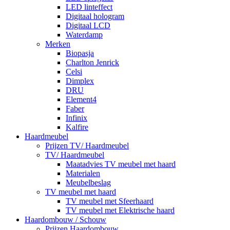
LED linteffect
Digitaal hologram
Digitaal LCD
Waterdamp
Merken
Biopasja
Charlton Jenrick
Celsi
Dimplex
DRU
Element4
Faber
Infinix
Kalfire
Haardmeubel
Prijzen TV/ Haardmeubel
TV/ Haardmeubel
Maatadvies TV meubel met haard
Materialen
Meubelbeslag
TV meubel met haard
TV meubel met Sfeerhaard
TV meubel met Elektrische haard
Haardombouw / Schouw
Prijzen Haardombouw