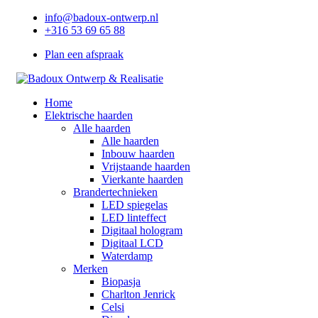
info@badoux-ontwerp.nl
+316 53 69 65 88
Plan een afspraak
Home
Elektrische haarden
Alle haarden
Alle haarden
Inbouw haarden
Vrijstaande haarden
Vierkante haarden
Brandertechnieken
LED spiegelas
LED linteffect
Digitaal hologram
Digitaal LCD
Waterdamp
Merken
Biopasja
Charlton Jenrick
Celsi