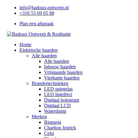
info@badoux-ontwerp.nl
+316 53 69 65 88
Plan een afspraak
Home
Elektrische haarden
Alle haarden
Alle haarden
Inbouw haarden
Vrijstaande haarden
Vierkante haarden
Brandertechnieken
LED spiegelas
LED linteffect
Digitaal hologram
Digitaal LCD
Waterdamp
Merken
Biopasja
Charlton Jenrick
Celsi