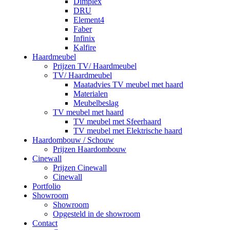
Dimplex
DRU
Element4
Faber
Infinix
Kalfire
Haardmeubel
Prijzen TV/ Haardmeubel
TV/ Haardmeubel
Maatadvies TV meubel met haard
Materialen
Meubelbeslag
TV meubel met haard
TV meubel met Sfeerhaard
TV meubel met Elektrische haard
Haardombouw / Schouw
Prijzen Haardombouw
Cinewall
Prijzen Cinewall
Cinewall
Portfolio
Showroom
Showroom
Opgesteld in de showroom
Contact