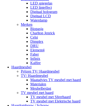
LED spiegelas
LED linteffect
Digitaal hologram
Digitaal LCD
Waterdamp
Merken
Biopasja
Charlton Jenrick
Celsi
Dimplex
DRU
Element4
Faber
Infinix
Kalfire
Haardmeubel
Prijzen TV/ Haardmeubel
TV/ Haardmeubel
Maatadvies TV meubel met haard
Materialen
Meubelbeslag
TV meubel met haard
TV meubel met Sfeerhaard
TV meubel met Elektrische haard
Haardombouw / Schouw