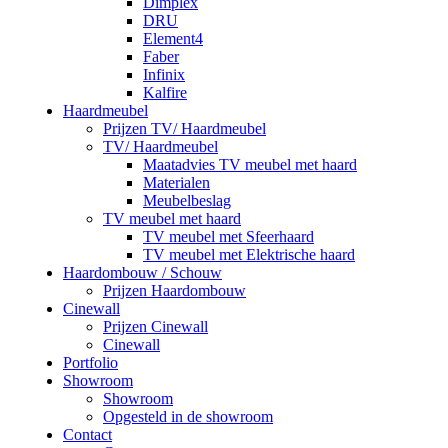
Dimplex
DRU
Element4
Faber
Infinix
Kalfire
Haardmeubel
Prijzen TV/ Haardmeubel
TV/ Haardmeubel
Maatadvies TV meubel met haard
Materialen
Meubelbeslag
TV meubel met haard
TV meubel met Sfeerhaard
TV meubel met Elektrische haard
Haardombouw / Schouw
Prijzen Haardombouw
Cinewall
Prijzen Cinewall
Cinewall
Portfolio
Showroom
Showroom
Opgesteld in de showroom
Contact