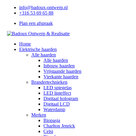
info@badoux-ontwerp.nl
+316 53 69 65 88
Plan een afspraak
Home
Elektrische haarden
Alle haarden
Alle haarden
Inbouw haarden
Vrijstaande haarden
Vierkante haarden
Brandertechnieken
LED spiegelas
LED linteffect
Digitaal hologram
Digitaal LCD
Waterdamp
Merken
Biopasja
Charlton Jenrick
Celsi