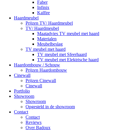
Faber
Infinix
Kalfire
Haardmeubel
Prijzen TV/ Haardmeubel
TV/ Haardmeubel
Maatadvies TV meubel met haard
Materialen
Meubelbeslag
TV meubel met haard
TV meubel met Sfeerhaard
TV meubel met Elektrische haard
Haardombouw / Schouw
Prijzen Haardombouw
Cinewall
Prijzen Cinewall
Cinewall
Portfolio
Showroom
Showroom
Opgesteld in de showroom
Contact
Contact
Reviews
Over Badoux