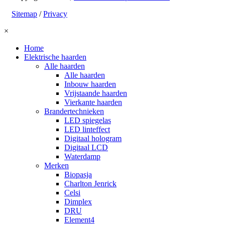
Sitemap
/
Privacy
×
Home
Elektrische haarden
Alle haarden
Alle haarden
Inbouw haarden
Vrijstaande haarden
Vierkante haarden
Brandertechnieken
LED spiegelas
LED linteffect
Digitaal hologram
Digitaal LCD
Waterdamp
Merken
Biopasja
Charlton Jenrick
Celsi
Dimplex
DRU
Element4