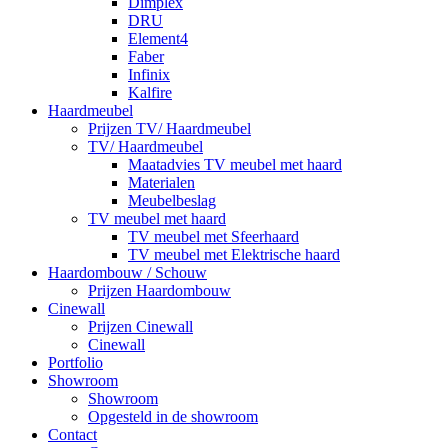
Dimplex
DRU
Element4
Faber
Infinix
Kalfire
Haardmeubel
Prijzen TV/ Haardmeubel
TV/ Haardmeubel
Maatadvies TV meubel met haard
Materialen
Meubelbeslag
TV meubel met haard
TV meubel met Sfeerhaard
TV meubel met Elektrische haard
Haardombouw / Schouw
Prijzen Haardombouw
Cinewall
Prijzen Cinewall
Cinewall
Portfolio
Showroom
Showroom
Opgesteld in de showroom
Contact