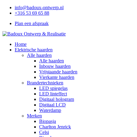
info@badoux-ontwerp.nl
+316 53 69 65 88
Plan een afspraak
Home
Elektrische haarden
Alle haarden
Alle haarden
Inbouw haarden
Vrijstaande haarden
Vierkante haarden
Brandertechnieken
LED spiegelas
LED linteffect
Digitaal hologram
Digitaal LCD
Waterdamp
Merken
Biopasja
Charlton Jenrick
Celsi