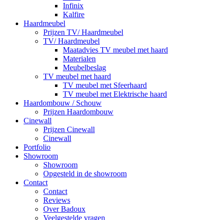
Infinix
Kalfire
Haardmeubel
Prijzen TV/ Haardmeubel
TV/ Haardmeubel
Maatadvies TV meubel met haard
Materialen
Meubelbeslag
TV meubel met haard
TV meubel met Sfeerhaard
TV meubel met Elektrische haard
Haardombouw / Schouw
Prijzen Haardombouw
Cinewall
Prijzen Cinewall
Cinewall
Portfolio
Showroom
Showroom
Opgesteld in de showroom
Contact
Contact
Reviews
Over Badoux
Veelgestelde vragen