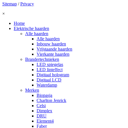
Sitemap
/
Privacy
×
Home
Elektrische haarden
Alle haarden
Alle haarden
Inbouw haarden
Vrijstaande haarden
Vierkante haarden
Brandertechnieken
LED spiegelas
LED linteffect
Digitaal hologram
Digitaal LCD
Waterdamp
Merken
Biopasja
Charlton Jenrick
Celsi
Dimplex
DRU
Element4
Faber