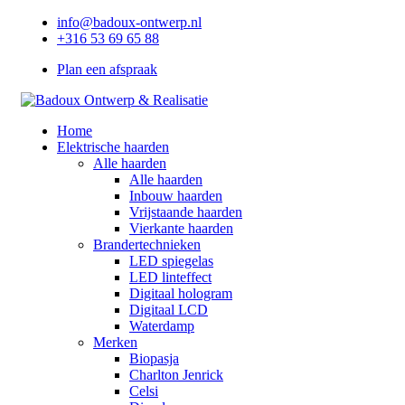
info@badoux-ontwerp.nl
+316 53 69 65 88
Plan een afspraak
Home
Elektrische haarden
Alle haarden
Alle haarden
Inbouw haarden
Vrijstaande haarden
Vierkante haarden
Brandertechnieken
LED spiegelas
LED linteffect
Digitaal hologram
Digitaal LCD
Waterdamp
Merken
Biopasja
Charlton Jenrick
Celsi