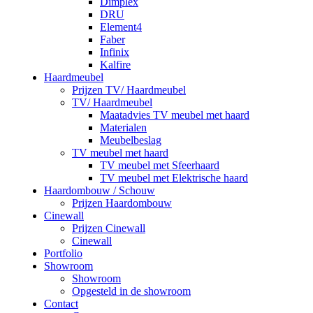
Dimplex
DRU
Element4
Faber
Infinix
Kalfire
Haardmeubel
Prijzen TV/ Haardmeubel
TV/ Haardmeubel
Maatadvies TV meubel met haard
Materialen
Meubelbeslag
TV meubel met haard
TV meubel met Sfeerhaard
TV meubel met Elektrische haard
Haardombouw / Schouw
Prijzen Haardombouw
Cinewall
Prijzen Cinewall
Cinewall
Portfolio
Showroom
Showroom
Opgesteld in de showroom
Contact