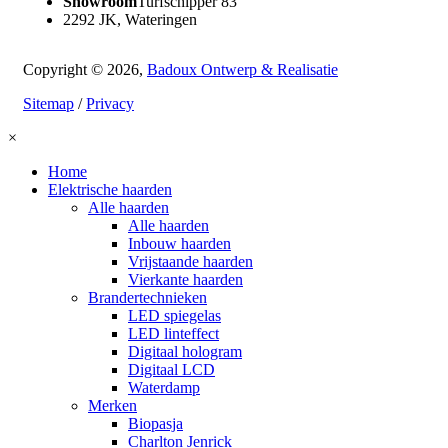
Showroom
Turfschipper 83
2292 JK, Wateringen
Copyright © 2026,
Badoux Ontwerp & Realisatie
Sitemap
/
Privacy
×
Home
Elektrische haarden
Alle haarden
Alle haarden
Inbouw haarden
Vrijstaande haarden
Vierkante haarden
Brandertechnieken
LED spiegelas
LED linteffect
Digitaal hologram
Digitaal LCD
Waterdamp
Merken
Biopasja
Charlton Jenrick