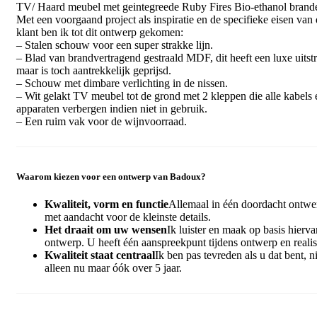
TV/ Haard meubel met geintegreede Ruby Fires Bio-ethanol brande
Met een voorgaand project als inspiratie en de specifieke eisen van
klant ben ik tot dit ontwerp gekomen:
– Stalen schouw voor een super strakke lijn.
– Blad van brandvertragend gestraald MDF, dit heeft een luxe uitstr
maar is toch aantrekkelijk geprijsd.
– Schouw met dimbare verlichting in de nissen.
– Wit gelakt TV meubel tot de grond met 2 kleppen die alle kabels 
apparaten verbergen indien niet in gebruik.
– Een ruim vak voor de wijnvoorraad.
Waarom kiezen voor een ontwerp van Badoux?
Kwaliteit, vorm en functie
Allemaal in één doordacht ontwe
met aandacht voor de kleinste details.
Het draait om uw wensen
Ik luister en maak op basis hierva
ontwerp. U heeft één aanspreekpunt tijdens ontwerp en realis
Kwaliteit staat centraal
Ik ben pas tevreden als u dat bent, ni
alleen nu maar óók over 5 jaar.