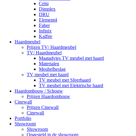
Celsi
Dimplex
DRU
Element4
Faber
Infinix
Kalfire
Haardmeubel
Prijzen TV/ Haardmeubel
TV/ Haardmeubel
Maatadvies TV meubel met haard
Materialen
Meubelbeslag
TV meubel met haard
TV meubel met Sfeerhaard
TV meubel met Elektrische haard
Haardombouw / Schouw
Prijzen Haardombouw
Cinewall
Prijzen Cinewall
Cinewall
Portfolio
Showroom
Showroom
Opgesteld in de showroom