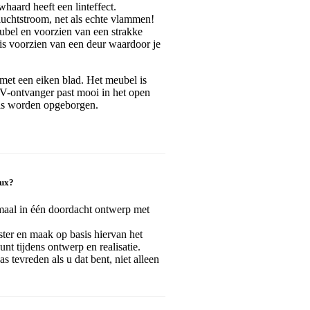
aard heeft een linteffect.
uchtstroom, net als echte vlammen!
bel en voorzien van een strakke
 voorzien van een deur waardoor je
 met een eiken blad. Het meubel is
TV-ontvanger past mooi in het open
els worden opgeborgen.
oux?
maal in één doordacht ontwerp met
ister en maak op basis hiervan het
nt tijdens ontwerp en realisatie.
as tevreden als u dat bent, niet alleen