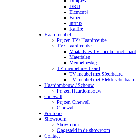
Dimplex
DRU
Element4
Faber
Infinix
Kalfire
Haardmeubel
Prijzen TV/ Haardmeubel
TV/ Haardmeubel
Maatadvies TV meubel met haard
Materialen
Meubelbeslag
TV meubel met haard
TV meubel met Sfeerhaard
TV meubel met Elektrische haard
Haardombouw / Schouw
Prijzen Haardombouw
Cinewall
Prijzen Cinewall
Cinewall
Portfolio
Showroom
Showroom
Opgesteld in de showroom
Contact