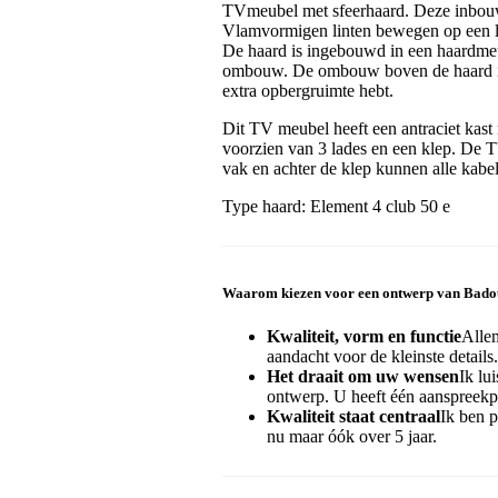
TVmeubel met sfeerhaard. Deze inbouwh
Vlamvormigen linten bewegen op een l
De haard is ingebouwd in een haardmeu
ombouw. De ombouw boven de haard is
extra opbergruimte hebt.
Dit TV meubel heeft een antraciet kast
voorzien van 3 lades en een klep. De 
vak en achter de klep kunnen alle kab
Type haard: Element 4 club 50 e
Waarom kiezen voor een ontwerp van Bad
Kwaliteit, vorm en functie
Alle
aandacht voor de kleinste details.
Het draait om uw wensen
Ik lu
ontwerp. U heeft één aanspreekpu
Kwaliteit staat centraal
Ik ben p
nu maar óók over 5 jaar.