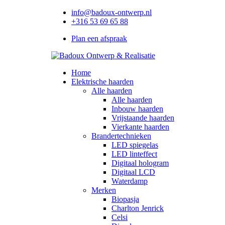
info@badoux-ontwerp.nl
+316 53 69 65 88
Plan een afspraak
Home
Elektrische haarden
Alle haarden
Alle haarden
Inbouw haarden
Vrijstaande haarden
Vierkante haarden
Brandertechnieken
LED spiegelas
LED linteffect
Digitaal hologram
Digitaal LCD
Waterdamp
Merken
Biopasja
Charlton Jenrick
Celsi