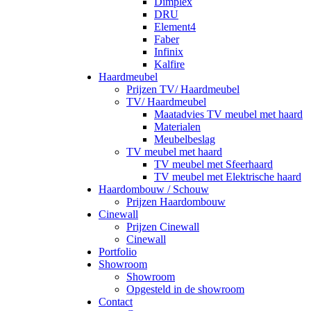
Dimplex
DRU
Element4
Faber
Infinix
Kalfire
Haardmeubel
Prijzen TV/ Haardmeubel
TV/ Haardmeubel
Maatadvies TV meubel met haard
Materialen
Meubelbeslag
TV meubel met haard
TV meubel met Sfeerhaard
TV meubel met Elektrische haard
Haardombouw / Schouw
Prijzen Haardombouw
Cinewall
Prijzen Cinewall
Cinewall
Portfolio
Showroom
Showroom
Opgesteld in de showroom
Contact