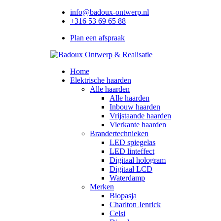
info@badoux-ontwerp.nl
+316 53 69 65 88
Plan een afspraak
Home
Elektrische haarden
Alle haarden
Alle haarden
Inbouw haarden
Vrijstaande haarden
Vierkante haarden
Brandertechnieken
LED spiegelas
LED linteffect
Digitaal hologram
Digitaal LCD
Waterdamp
Merken
Biopasja
Charlton Jenrick
Celsi