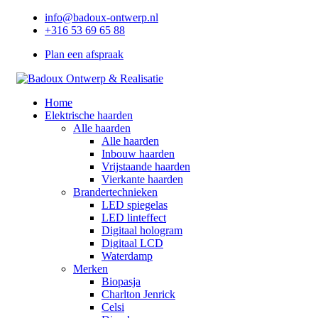
info@badoux-ontwerp.nl
+316 53 69 65 88
Plan een afspraak
Home
Elektrische haarden
Alle haarden
Alle haarden
Inbouw haarden
Vrijstaande haarden
Vierkante haarden
Brandertechnieken
LED spiegelas
LED linteffect
Digitaal hologram
Digitaal LCD
Waterdamp
Merken
Biopasja
Charlton Jenrick
Celsi