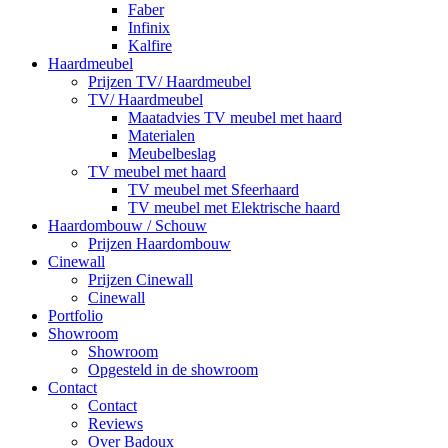
Faber
Infinix
Kalfire
Haardmeubel
Prijzen TV/ Haardmeubel
TV/ Haardmeubel
Maatadvies TV meubel met haard
Materialen
Meubelbeslag
TV meubel met haard
TV meubel met Sfeerhaard
TV meubel met Elektrische haard
Haardombouw / Schouw
Prijzen Haardombouw
Cinewall
Prijzen Cinewall
Cinewall
Portfolio
Showroom
Showroom
Opgesteld in de showroom
Contact
Contact
Reviews
Over Badoux