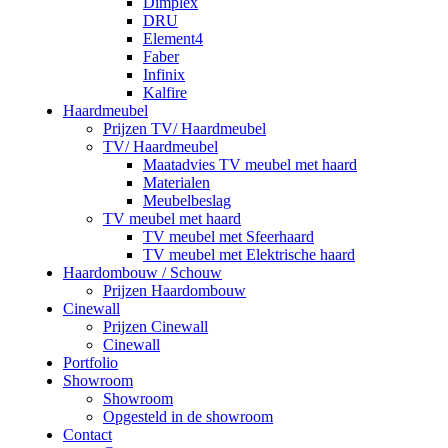
Dimplex
DRU
Element4
Faber
Infinix
Kalfire
Haardmeubel
Prijzen TV/ Haardmeubel
TV/ Haardmeubel
Maatadvies TV meubel met haard
Materialen
Meubelbeslag
TV meubel met haard
TV meubel met Sfeerhaard
TV meubel met Elektrische haard
Haardombouw / Schouw
Prijzen Haardombouw
Cinewall
Prijzen Cinewall
Cinewall
Portfolio
Showroom
Showroom
Opgesteld in de showroom
Contact