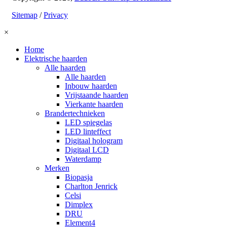
Sitemap
/
Privacy
×
Home
Elektrische haarden
Alle haarden
Alle haarden
Inbouw haarden
Vrijstaande haarden
Vierkante haarden
Brandertechnieken
LED spiegelas
LED linteffect
Digitaal hologram
Digitaal LCD
Waterdamp
Merken
Biopasja
Charlton Jenrick
Celsi
Dimplex
DRU
Element4