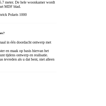
t 5.7 meter. De hele woonkamer wordt
art MDF blad.
nrick Polaris 1000
oux?
maal in één doordacht ontwerp met
ister en maak op basis hiervan het
nt tijdens ontwerp en realisatie.
as tevreden als u dat bent, niet alleen