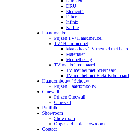
Dimplex
DRU
Element4
Faber
Infinix
Kalfire
Haardmeubel
Prijzen TV/ Haardmeubel
TV/ Haardmeubel
Maatadvies TV meubel met haard
Materialen
Meubelbeslag
TV meubel met haard
TV meubel met Sfeerhaard
TV meubel met Elektrische haard
Haardombouw / Schouw
Prijzen Haardombouw
Cinewall
Prijzen Cinewall
Cinewall
Portfolio
Showroom
Showroom
Opgesteld in de showroom
Contact