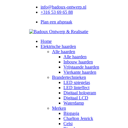
info@badoux-ontwerp.nl
+316 53 69 65 88
Plan een afspraak
Home
Elektrische haarden
Alle haarden
Alle haarden
Inbouw haarden
Vrijstaande haarden
Vierkante haarden
Brandertechnieken
LED spiegelas
LED linteffect
Digitaal hologram
Digitaal LCD
Waterdamp
Merken
Biopasja
Charlton Jenrick
Celsi