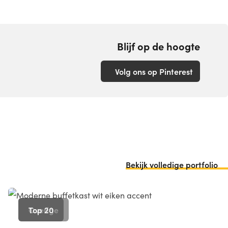
Blijf op de hoogte
Volg ons op Pinterest
Bekijk volledige portfolio
Overige
Top 20