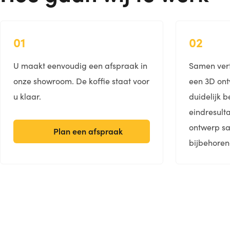
01
02
U maakt eenvoudig een afspraak in
Samen vert
onze showroom. De koffie staat voor
een 3D ont
u klaar.
duidelijk b
eindresult
ontwerp s
Plan een afspraak
bijbehoren