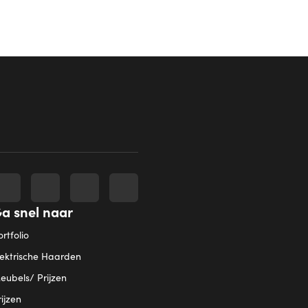
a snel naar
rtfolio
lektrische Haarden
eubels/ Prijzen
rijzen