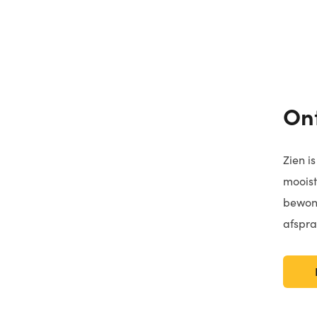
On
Zien i
mooist
bewond
afspr