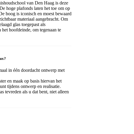
uishoudschool van Den Haag is deze
De hoge plafonds laten het toe om op
 De boog is iconisch en moest bewaard
 zichtbaar materiaal aangebracht. Om
elaagd glas toegepast als
n het hoofdeinde, om tegenaan te
oux?
maal in één doordacht ontwerp met
ister en maak op basis hiervan het
nt tijdens ontwerp en realisatie.
as tevreden als u dat bent, niet alleen