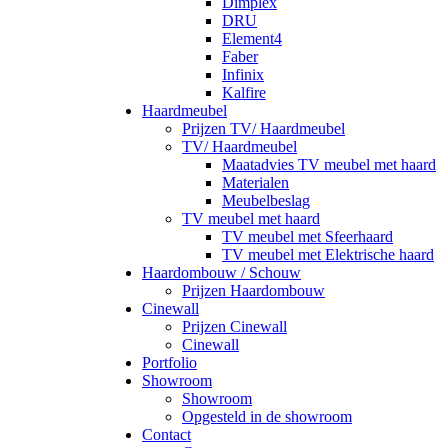
Dimplex
DRU
Element4
Faber
Infinix
Kalfire
Haardmeubel
Prijzen TV/ Haardmeubel
TV/ Haardmeubel
Maatadvies TV meubel met haard
Materialen
Meubelbeslag
TV meubel met haard
TV meubel met Sfeerhaard
TV meubel met Elektrische haard
Haardombouw / Schouw
Prijzen Haardombouw
Cinewall
Prijzen Cinewall
Cinewall
Portfolio
Showroom
Showroom
Opgesteld in de showroom
Contact