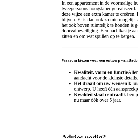
In een appartement in de voormalige h
tweepersoons hoogslaper gerealiseerd. 
deze wijze een extra kamer te creëren.
blijven. Er is dan ook zo min mogelijk
het ook boven ruimtelijk te houden is g
doorvalbeveiliging. Een nachtkastje aa
zitten en om wat spullen op te bergen.
Waarom kiezen voor een ontwerp van Bad
Kwaliteit, vorm en functie
Alle
aandacht voor de kleinste details.
Het draait om uw wensen
Ik lu
ontwerp. U heeft één aanspreekpu
Kwaliteit staat centraal
Ik ben p
nu maar óók over 5 jaar.
Advies nodig?