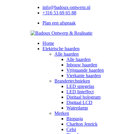
info@badoux-ontwerp.nl
+316 53 69 65 88
Plan een afspraak
Home
Elektrische haarden
Alle haarden
Alle haarden
Inbouw haarden
Vrijstaande haarden
Vierkante haarden
Brandertechnieken
LED spiegelas
LED linteffect
Digitaal hologram
Digitaal LCD
Waterdamp
Merken
Biopasja
Charlton Jenrick
Celsi