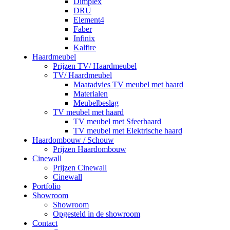
Dimplex
DRU
Element4
Faber
Infinix
Kalfire
Haardmeubel
Prijzen TV/ Haardmeubel
TV/ Haardmeubel
Maatadvies TV meubel met haard
Materialen
Meubelbeslag
TV meubel met haard
TV meubel met Sfeerhaard
TV meubel met Elektrische haard
Haardombouw / Schouw
Prijzen Haardombouw
Cinewall
Prijzen Cinewall
Cinewall
Portfolio
Showroom
Showroom
Opgesteld in de showroom
Contact