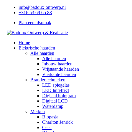
info@badoux-ontwerp.nl
+316 53 69 65 88
Plan een afspraak
Home
Elektrische haarden
Alle haarden
Alle haarden
Inbouw haarden
Vrijstaande haarden
Vierkante haarden
Brandertechnieken
LED spiegelas
LED linteffect
Digitaal hologram
Digitaal LCD
Waterdamp
Merken
Biopasja
Charlton Jenrick
Celsi