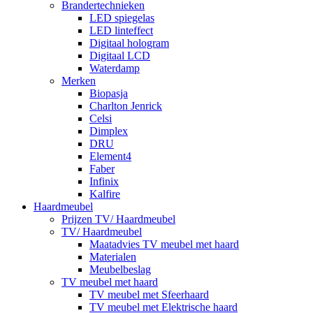
Brandertechnieken
LED spiegelas
LED linteffect
Digitaal hologram
Digitaal LCD
Waterdamp
Merken
Biopasja
Charlton Jenrick
Celsi
Dimplex
DRU
Element4
Faber
Infinix
Kalfire
Haardmeubel
Prijzen TV/ Haardmeubel
TV/ Haardmeubel
Maatadvies TV meubel met haard
Materialen
Meubelbeslag
TV meubel met haard
TV meubel met Sfeerhaard
TV meubel met Elektrische haard