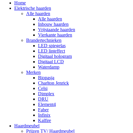
Home
Elektrische haarden
Alle haarden
Alle haarden
Inbouw haarden
Vrijstaande haarden
Vierkante haarden
Brandertechnieken
LED spiegelas
LED linteffect
Digitaal hologram
Digitaal LCD
Waterdamp
Merken
Biopasja
Charlton Jenrick
Celsi
Dimplex
DRU
Element4
Faber
Infinix
Kalfire
Haardmeubel
Prijzen TV/ Haardmeubel