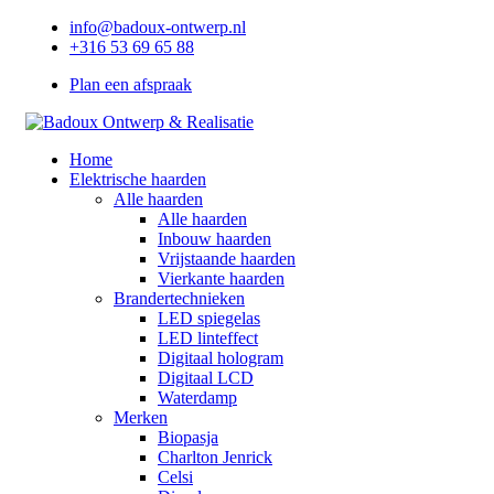
info@badoux-ontwerp.nl
+316 53 69 65 88
Plan een afspraak
Home
Elektrische haarden
Alle haarden
Alle haarden
Inbouw haarden
Vrijstaande haarden
Vierkante haarden
Brandertechnieken
LED spiegelas
LED linteffect
Digitaal hologram
Digitaal LCD
Waterdamp
Merken
Biopasja
Charlton Jenrick
Celsi