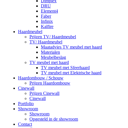
Dimplex
DRU
Element4
Faber
Infinix
Kalfire
Haardmeubel
Prijzen TV/ Haardmeubel
TV/ Haardmeubel
Maatadvies TV meubel met haard
Materialen
Meubelbeslag
TV meubel met haard
TV meubel met Sfeerhaard
TV meubel met Elektrische haard
Haardombouw / Schouw
Prijzen Haardombouw
Cinewall
Prijzen Cinewall
Cinewall
Portfolio
Showroom
Showroom
Opgesteld in de showroom
Contact