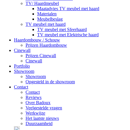
TV/ Haardmeubel
Maatadvies TV meubel met haard
Materialen
Meubelbeslag
TV meubel met haard
TV meubel met Sfeerhaard
TV meubel met Elektrische haard
Haardombouw / Schouw
Prijzen Haardombouw
Cinewall
Prijzen Cinewall
Cinewall
Portfolio
Showroom
Showroom
Opgesteld in de showroom
Contact
Contact
Reviews
Over Badoux
Veelgestelde vragen
Werkwijze
Het laatste nieuws
Duurzaamheid