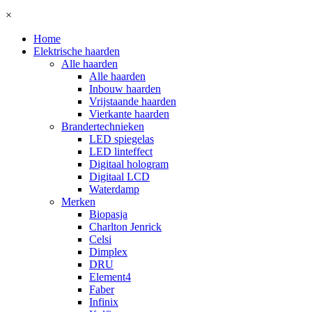
×
Home
Elektrische haarden
Alle haarden
Alle haarden
Inbouw haarden
Vrijstaande haarden
Vierkante haarden
Brandertechnieken
LED spiegelas
LED linteffect
Digitaal hologram
Digitaal LCD
Waterdamp
Merken
Biopasja
Charlton Jenrick
Celsi
Dimplex
DRU
Element4
Faber
Infinix