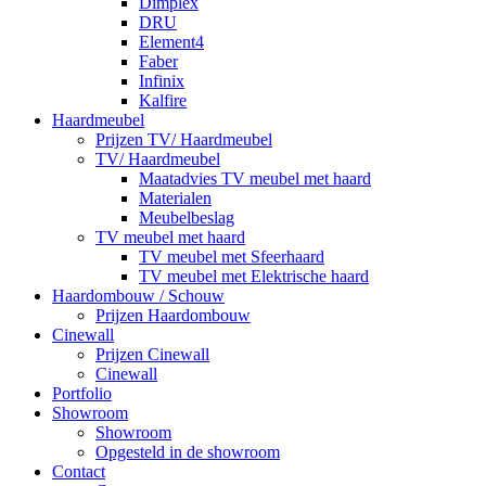
Dimplex
DRU
Element4
Faber
Infinix
Kalfire
Haardmeubel
Prijzen TV/ Haardmeubel
TV/ Haardmeubel
Maatadvies TV meubel met haard
Materialen
Meubelbeslag
TV meubel met haard
TV meubel met Sfeerhaard
TV meubel met Elektrische haard
Haardombouw / Schouw
Prijzen Haardombouw
Cinewall
Prijzen Cinewall
Cinewall
Portfolio
Showroom
Showroom
Opgesteld in de showroom
Contact