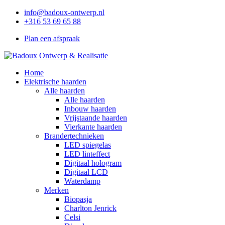
info@badoux-ontwerp.nl
+316 53 69 65 88
Plan een afspraak
Home
Elektrische haarden
Alle haarden
Alle haarden
Inbouw haarden
Vrijstaande haarden
Vierkante haarden
Brandertechnieken
LED spiegelas
LED linteffect
Digitaal hologram
Digitaal LCD
Waterdamp
Merken
Biopasja
Charlton Jenrick
Celsi