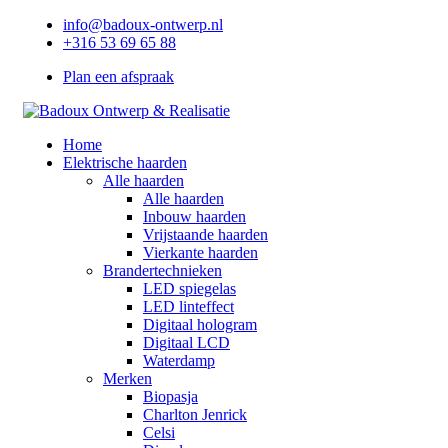
info@badoux-ontwerp.nl
+316 53 69 65 88
Plan een afspraak
Home
Elektrische haarden
Alle haarden
Alle haarden
Inbouw haarden
Vrijstaande haarden
Vierkante haarden
Brandertechnieken
LED spiegelas
LED linteffect
Digitaal hologram
Digitaal LCD
Waterdamp
Merken
Biopasja
Charlton Jenrick
Celsi