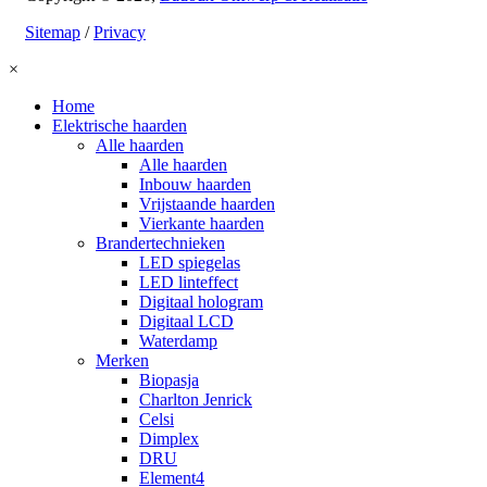
Sitemap
/
Privacy
×
Home
Elektrische haarden
Alle haarden
Alle haarden
Inbouw haarden
Vrijstaande haarden
Vierkante haarden
Brandertechnieken
LED spiegelas
LED linteffect
Digitaal hologram
Digitaal LCD
Waterdamp
Merken
Biopasja
Charlton Jenrick
Celsi
Dimplex
DRU
Element4