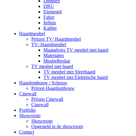
Dimplex
DRU
Element4
Faber
Infinix
Kalfire
Haardmeubel
Prijzen TV/ Haardmeubel
TV/ Haardmeubel
Maatadvies TV meubel met haard
Materialen
Meubelbeslag
TV meubel met haard
TV meubel met Sfeerhaard
TV meubel met Elektrische haard
Haardombouw / Schouw
Prijzen Haardombouw
Cinewall
Prijzen Cinewall
Cinewall
Portfolio
Showroom
Showroom
Opgesteld in de showroom
Contact