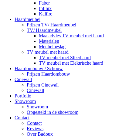
Faber
Infinix
Kalfire
Haardmeubel
Prijzen TV/ Haardmeubel
TV/ Haardmeubel
Maatadvies TV meubel met haard
Materialen
Meubelbeslag
TV meubel met haard
TV meubel met Sfeerhaard
TV meubel met Elektrische haard
Haardombouw / Schouw
Prijzen Haardombouw
Cinewall
Prijzen Cinewall
Cinewall
Portfolio
Showroom
Showroom
Opgesteld in de showroom
Contact
Contact
Reviews
Over Badoux