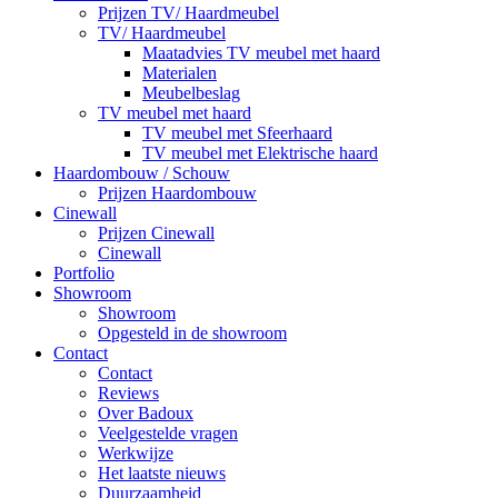
Prijzen TV/ Haardmeubel
TV/ Haardmeubel
Maatadvies TV meubel met haard
Materialen
Meubelbeslag
TV meubel met haard
TV meubel met Sfeerhaard
TV meubel met Elektrische haard
Haardombouw / Schouw
Prijzen Haardombouw
Cinewall
Prijzen Cinewall
Cinewall
Portfolio
Showroom
Showroom
Opgesteld in de showroom
Contact
Contact
Reviews
Over Badoux
Veelgestelde vragen
Werkwijze
Het laatste nieuws
Duurzaamheid