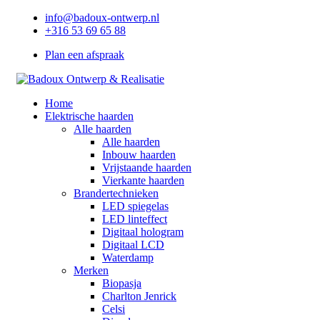
info@badoux-ontwerp.nl
+316 53 69 65 88
Plan een afspraak
Home
Elektrische haarden
Alle haarden
Alle haarden
Inbouw haarden
Vrijstaande haarden
Vierkante haarden
Brandertechnieken
LED spiegelas
LED linteffect
Digitaal hologram
Digitaal LCD
Waterdamp
Merken
Biopasja
Charlton Jenrick
Celsi