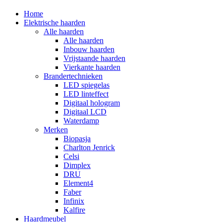
Home
Elektrische haarden
Alle haarden
Alle haarden
Inbouw haarden
Vrijstaande haarden
Vierkante haarden
Brandertechnieken
LED spiegelas
LED linteffect
Digitaal hologram
Digitaal LCD
Waterdamp
Merken
Biopasja
Charlton Jenrick
Celsi
Dimplex
DRU
Element4
Faber
Infinix
Kalfire
Haardmeubel