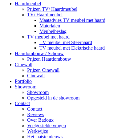
Haardmeubel
Prijzen TV/ Haardmeubel
TV/ Haardmeubel
Maatadvies TV meubel met haard
Materialen
Meubelbeslag
TV meubel met haard
TV meubel met Sfeerhaard
TV meubel met Elektrische haard
Haardombouw / Schouw
Prijzen Haardombouw
Cinewall
Prijzen Cinewall
Cinewall
Portfolio
Showroom
Showroom
Opgesteld in de showroom
Contact
Contact
Reviews
Over Badoux
Veelgestelde vragen
Werkwijze
Het laatste nieuws