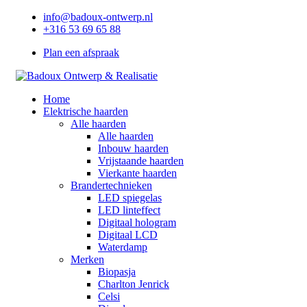
info@badoux-ontwerp.nl
+316 53 69 65 88
Plan een afspraak
Home
Elektrische haarden
Alle haarden
Alle haarden
Inbouw haarden
Vrijstaande haarden
Vierkante haarden
Brandertechnieken
LED spiegelas
LED linteffect
Digitaal hologram
Digitaal LCD
Waterdamp
Merken
Biopasja
Charlton Jenrick
Celsi