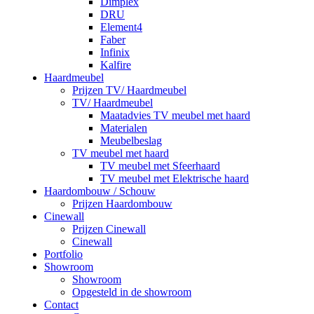
Dimplex
DRU
Element4
Faber
Infinix
Kalfire
Haardmeubel
Prijzen TV/ Haardmeubel
TV/ Haardmeubel
Maatadvies TV meubel met haard
Materialen
Meubelbeslag
TV meubel met haard
TV meubel met Sfeerhaard
TV meubel met Elektrische haard
Haardombouw / Schouw
Prijzen Haardombouw
Cinewall
Prijzen Cinewall
Cinewall
Portfolio
Showroom
Showroom
Opgesteld in de showroom
Contact