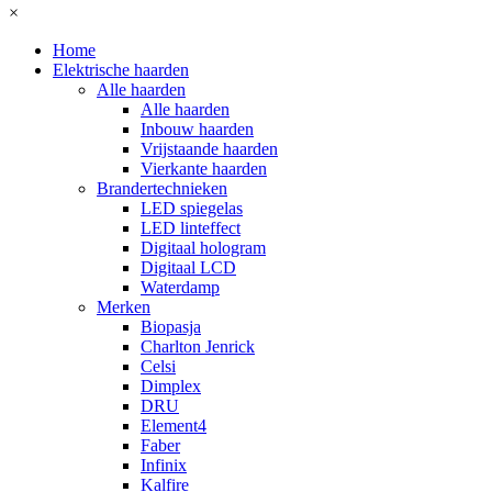
×
Home
Elektrische haarden
Alle haarden
Alle haarden
Inbouw haarden
Vrijstaande haarden
Vierkante haarden
Brandertechnieken
LED spiegelas
LED linteffect
Digitaal hologram
Digitaal LCD
Waterdamp
Merken
Biopasja
Charlton Jenrick
Celsi
Dimplex
DRU
Element4
Faber
Infinix
Kalfire