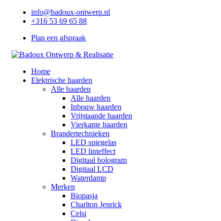
info@badoux-ontwerp.nl
+316 53 69 65 88
Plan een afspraak
Home
Elektrische haarden
Alle haarden
Alle haarden
Inbouw haarden
Vrijstaande haarden
Vierkante haarden
Brandertechnieken
LED spiegelas
LED linteffect
Digitaal hologram
Digitaal LCD
Waterdamp
Merken
Biopasja
Charlton Jenrick
Celsi