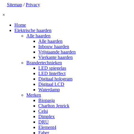
Sitemap
/
Privacy
×
Home
Elektrische haarden
Alle haarden
Alle haarden
Inbouw haarden
Vrijstaande haarden
Vierkante haarden
Brandertechnieken
LED spiegelas
LED linteffect
Digitaal hologram
Digitaal LCD
Waterdamp
Merken
Biopasja
Charlton Jenrick
Celsi
Dimplex
DRU
Element4
Faber