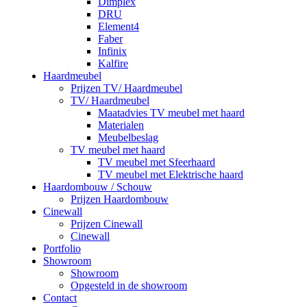
Dimplex
DRU
Element4
Faber
Infinix
Kalfire
Haardmeubel
Prijzen TV/ Haardmeubel
TV/ Haardmeubel
Maatadvies TV meubel met haard
Materialen
Meubelbeslag
TV meubel met haard
TV meubel met Sfeerhaard
TV meubel met Elektrische haard
Haardombouw / Schouw
Prijzen Haardombouw
Cinewall
Prijzen Cinewall
Cinewall
Portfolio
Showroom
Showroom
Opgesteld in de showroom
Contact