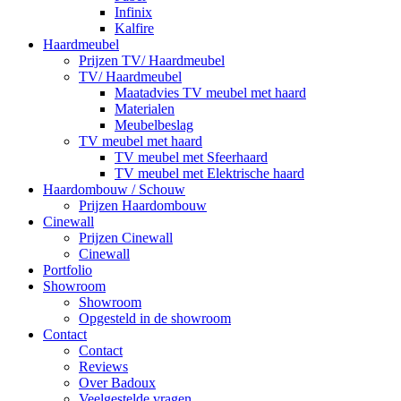
Infinix
Kalfire
Haardmeubel
Prijzen TV/ Haardmeubel
TV/ Haardmeubel
Maatadvies TV meubel met haard
Materialen
Meubelbeslag
TV meubel met haard
TV meubel met Sfeerhaard
TV meubel met Elektrische haard
Haardombouw / Schouw
Prijzen Haardombouw
Cinewall
Prijzen Cinewall
Cinewall
Portfolio
Showroom
Showroom
Opgesteld in de showroom
Contact
Contact
Reviews
Over Badoux
Veelgestelde vragen