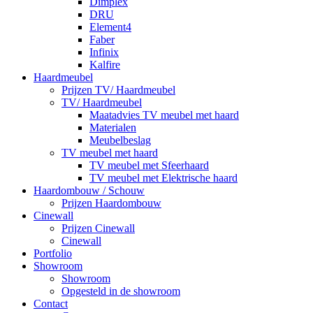
Dimplex
DRU
Element4
Faber
Infinix
Kalfire
Haardmeubel
Prijzen TV/ Haardmeubel
TV/ Haardmeubel
Maatadvies TV meubel met haard
Materialen
Meubelbeslag
TV meubel met haard
TV meubel met Sfeerhaard
TV meubel met Elektrische haard
Haardombouw / Schouw
Prijzen Haardombouw
Cinewall
Prijzen Cinewall
Cinewall
Portfolio
Showroom
Showroom
Opgesteld in de showroom
Contact