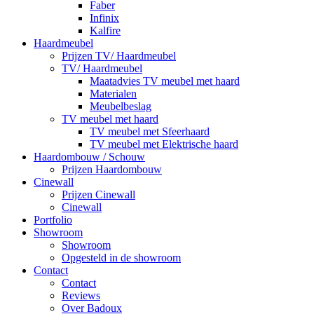
Faber
Infinix
Kalfire
Haardmeubel
Prijzen TV/ Haardmeubel
TV/ Haardmeubel
Maatadvies TV meubel met haard
Materialen
Meubelbeslag
TV meubel met haard
TV meubel met Sfeerhaard
TV meubel met Elektrische haard
Haardombouw / Schouw
Prijzen Haardombouw
Cinewall
Prijzen Cinewall
Cinewall
Portfolio
Showroom
Showroom
Opgesteld in de showroom
Contact
Contact
Reviews
Over Badoux