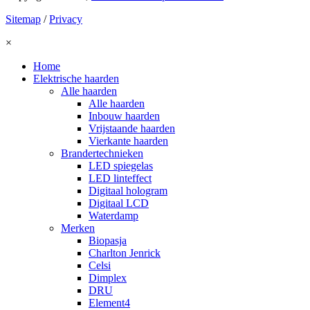
Sitemap
/
Privacy
×
Home
Elektrische haarden
Alle haarden
Alle haarden
Inbouw haarden
Vrijstaande haarden
Vierkante haarden
Brandertechnieken
LED spiegelas
LED linteffect
Digitaal hologram
Digitaal LCD
Waterdamp
Merken
Biopasja
Charlton Jenrick
Celsi
Dimplex
DRU
Element4