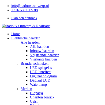
info@badoux-ontwerp.nl
+316 53 69 65 88
Plan een afspraak
Home
Elektrische haarden
Alle haarden
Alle haarden
Inbouw haarden
Vrijstaande haarden
Vierkante haarden
Brandertechnieken
LED spiegelas
LED linteffect
Digitaal hologram
Digitaal LCD
Waterdamp
Merken
Biopasja
Charlton Jenrick
Celsi