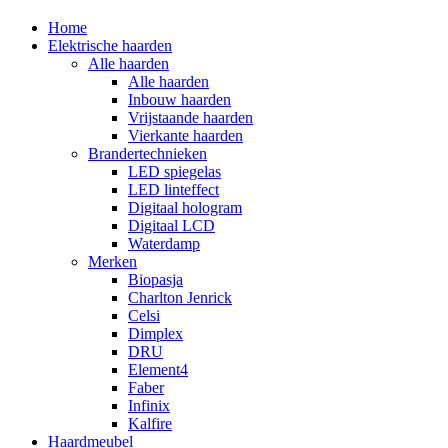
Home
Elektrische haarden
Alle haarden
Alle haarden
Inbouw haarden
Vrijstaande haarden
Vierkante haarden
Brandertechnieken
LED spiegelas
LED linteffect
Digitaal hologram
Digitaal LCD
Waterdamp
Merken
Biopasja
Charlton Jenrick
Celsi
Dimplex
DRU
Element4
Faber
Infinix
Kalfire
Haardmeubel