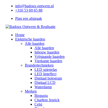
info@badoux-ontwerp.nl
+316 53 69 65 88
Plan een afspraak
Home
Elektrische haarden
Alle haarden
Alle haarden
Inbouw haarden
Vrijstaande haarden
Vierkante haarden
Brandertechnieken
LED spiegelas
LED linteffect
Digitaal hologram
Digitaal LCD
Waterdamp
Merken
Biopasja
Charlton Jenrick
Celsi