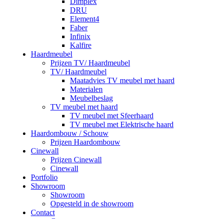
Dimplex
DRU
Element4
Faber
Infinix
Kalfire
Haardmeubel
Prijzen TV/ Haardmeubel
TV/ Haardmeubel
Maatadvies TV meubel met haard
Materialen
Meubelbeslag
TV meubel met haard
TV meubel met Sfeerhaard
TV meubel met Elektrische haard
Haardombouw / Schouw
Prijzen Haardombouw
Cinewall
Prijzen Cinewall
Cinewall
Portfolio
Showroom
Showroom
Opgesteld in de showroom
Contact