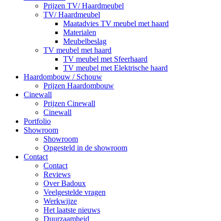
Prijzen TV/ Haardmeubel
TV/ Haardmeubel
Maatadvies TV meubel met haard
Materialen
Meubelbeslag
TV meubel met haard
TV meubel met Sfeerhaard
TV meubel met Elektrische haard
Haardombouw / Schouw
Prijzen Haardombouw
Cinewall
Prijzen Cinewall
Cinewall
Portfolio
Showroom
Showroom
Opgesteld in de showroom
Contact
Contact
Reviews
Over Badoux
Veelgestelde vragen
Werkwijze
Het laatste nieuws
Duurzaamheid