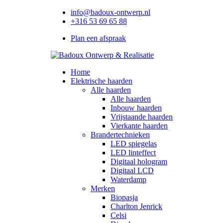
info@badoux-ontwerp.nl
+316 53 69 65 88
Plan een afspraak
Home
Elektrische haarden
Alle haarden
Alle haarden
Inbouw haarden
Vrijstaande haarden
Vierkante haarden
Brandertechnieken
LED spiegelas
LED linteffect
Digitaal hologram
Digitaal LCD
Waterdamp
Merken
Biopasja
Charlton Jenrick
Celsi