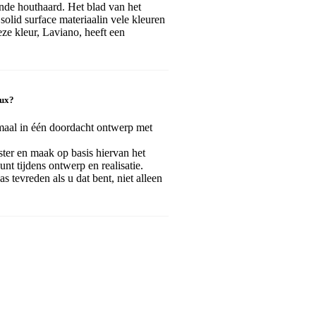
de houthaard. Het blad van het
olid surface materiaalin vele kleuren
eze kleur, Laviano, heeft een
oux?
maal in één doordacht ontwerp met
ister en maak op basis hiervan het
nt tijdens ontwerp en realisatie.
as tevreden als u dat bent, niet alleen