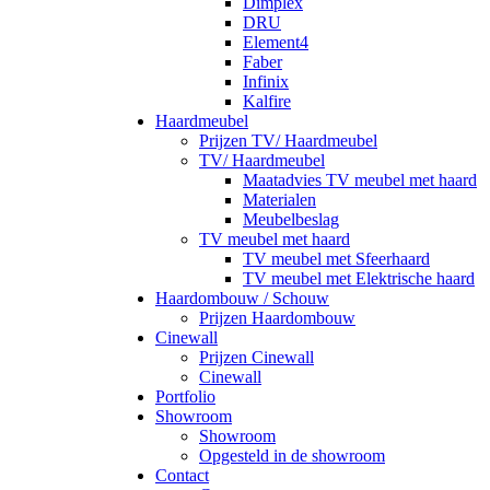
Dimplex
DRU
Element4
Faber
Infinix
Kalfire
Haardmeubel
Prijzen TV/ Haardmeubel
TV/ Haardmeubel
Maatadvies TV meubel met haard
Materialen
Meubelbeslag
TV meubel met haard
TV meubel met Sfeerhaard
TV meubel met Elektrische haard
Haardombouw / Schouw
Prijzen Haardombouw
Cinewall
Prijzen Cinewall
Cinewall
Portfolio
Showroom
Showroom
Opgesteld in de showroom
Contact