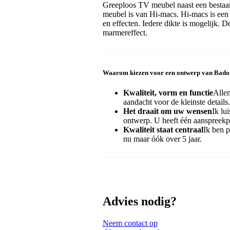
Greeploos TV meubel naast een bestaan
meubel is van Hi-macs. Hi-macs is een s
en effecten. Iedere dikte is mogelijk. D
marmereffect.
Waarom kiezen voor een ontwerp van Bad
Kwaliteit, vorm en functie
Alle
aandacht voor de kleinste details.
Het draait om uw wensen
Ik lu
ontwerp. U heeft één aanspreekpu
Kwaliteit staat centraal
Ik ben p
nu maar óók over 5 jaar.
Advies nodig?
Neem contact op