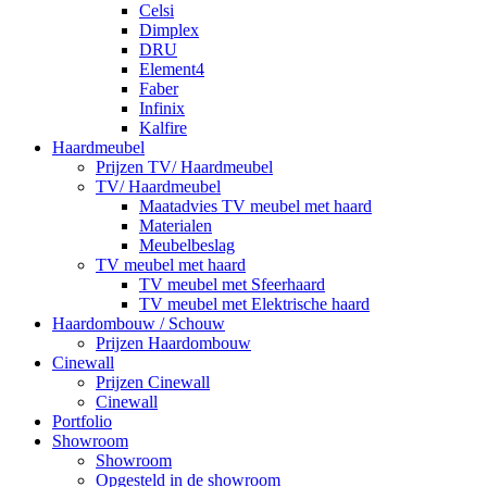
Celsi
Dimplex
DRU
Element4
Faber
Infinix
Kalfire
Haardmeubel
Prijzen TV/ Haardmeubel
TV/ Haardmeubel
Maatadvies TV meubel met haard
Materialen
Meubelbeslag
TV meubel met haard
TV meubel met Sfeerhaard
TV meubel met Elektrische haard
Haardombouw / Schouw
Prijzen Haardombouw
Cinewall
Prijzen Cinewall
Cinewall
Portfolio
Showroom
Showroom
Opgesteld in de showroom