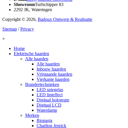
Showroom
Turfschipper 83
2292 JK, Wateringen
Copyright © 2026,
Badoux Ontwerp & Realisatie
Sitemap
/
Privacy
×
Home
Elektrische haarden
Alle haarden
Alle haarden
Inbouw haarden
Vrijstaande haarden
Vierkante haarden
Brandertechnieken
LED spiegelas
LED linteffect
Digitaal hologram
Digitaal LCD
Waterdamp
Merken
Biopasja
Charlton Jenrick