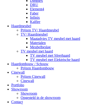
Dimplex
DRU
Element4
Faber
Infinix
Kalfire
Haardmeubel
Prijzen TV/ Haardmeubel
TV/ Haardmeubel
Maatadvies TV meubel met haard
Materialen
Meubelbeslag
TV meubel met haard
TV meubel met Sfeerhaard
TV meubel met Elektrische haard
Haardombouw / Schouw
Prijzen Haardombouw
Cinewall
Prijzen Cinewall
Cinewall
Portfolio
Showroom
Showroom
Opgesteld in de showroom
Contact