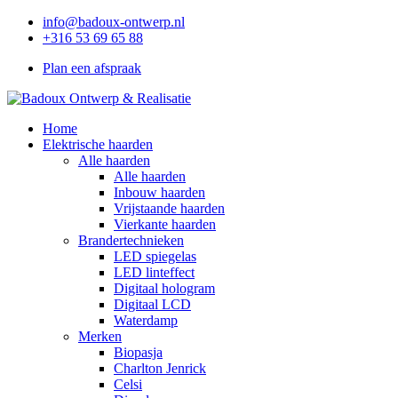
info@badoux-ontwerp.nl
+316 53 69 65 88
Plan een afspraak
Home
Elektrische haarden
Alle haarden
Alle haarden
Inbouw haarden
Vrijstaande haarden
Vierkante haarden
Brandertechnieken
LED spiegelas
LED linteffect
Digitaal hologram
Digitaal LCD
Waterdamp
Merken
Biopasja
Charlton Jenrick
Celsi