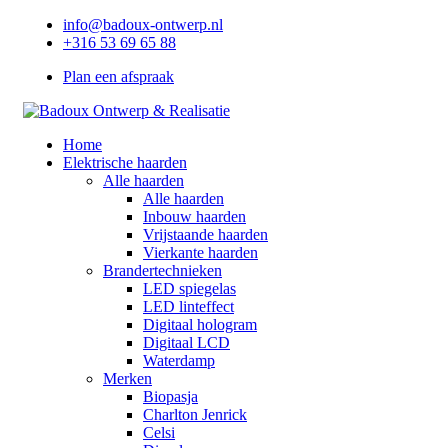
info@badoux-ontwerp.nl
+316 53 69 65 88
Plan een afspraak
Home
Elektrische haarden
Alle haarden
Alle haarden
Inbouw haarden
Vrijstaande haarden
Vierkante haarden
Brandertechnieken
LED spiegelas
LED linteffect
Digitaal hologram
Digitaal LCD
Waterdamp
Merken
Biopasja
Charlton Jenrick
Celsi