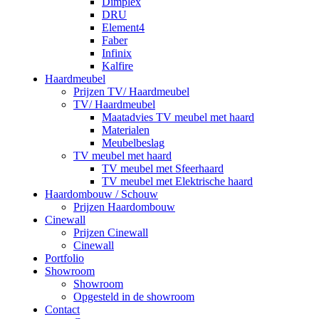
Dimplex
DRU
Element4
Faber
Infinix
Kalfire
Haardmeubel
Prijzen TV/ Haardmeubel
TV/ Haardmeubel
Maatadvies TV meubel met haard
Materialen
Meubelbeslag
TV meubel met haard
TV meubel met Sfeerhaard
TV meubel met Elektrische haard
Haardombouw / Schouw
Prijzen Haardombouw
Cinewall
Prijzen Cinewall
Cinewall
Portfolio
Showroom
Showroom
Opgesteld in de showroom
Contact