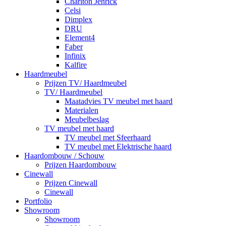
Charlton Jenrick
Celsi
Dimplex
DRU
Element4
Faber
Infinix
Kalfire
Haardmeubel
Prijzen TV/ Haardmeubel
TV/ Haardmeubel
Maatadvies TV meubel met haard
Materialen
Meubelbeslag
TV meubel met haard
TV meubel met Sfeerhaard
TV meubel met Elektrische haard
Haardombouw / Schouw
Prijzen Haardombouw
Cinewall
Prijzen Cinewall
Cinewall
Portfolio
Showroom
Showroom